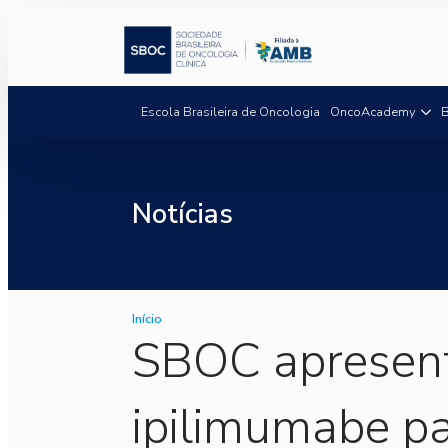
Escola Brasileira de Oncologia
OncoAcademy
B
Notícias
Início
SBOC apresent
ipilimumabe p