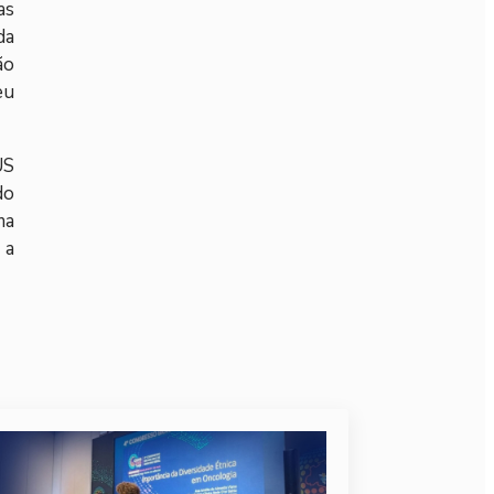
as
da
ão
eu
US
do
ma
 a