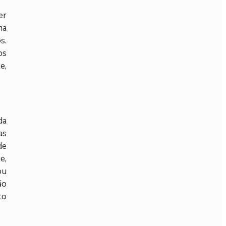
er
ma
s.
os
e,
da
as
de
e,
ou
ão
to