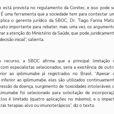
so está prevista no regulamento da Conitec, e isso pode s
o. É uma ferramenta que a sociedade tem para contestar u
plica o gerente jurídico da SBOC, Dr. Tiago Farina Mato
uito importante para rebater, mais uma vez, os argument
ar a atenção do Ministério da Saúde, que pode, juridicament
cisão inicial”, salienta.
o recurso, a SBOC afirma que a principal limitação 
 com especialistas selecionados, seria a existência de outr
rior ao ipilimumabe já registrados no Brasil. “Apesar 
 inferior ao ipilimumabe, eles são utilizados continuament
ressão da doença, surgimento de toxicidades intoleráveis 
imumabe foi selecionado para solicitação de incorporaç
los é limitado (quatro aplicações no máximo), e o impac
as terapias-alvo ou imunoterápicos”, diz o texto.