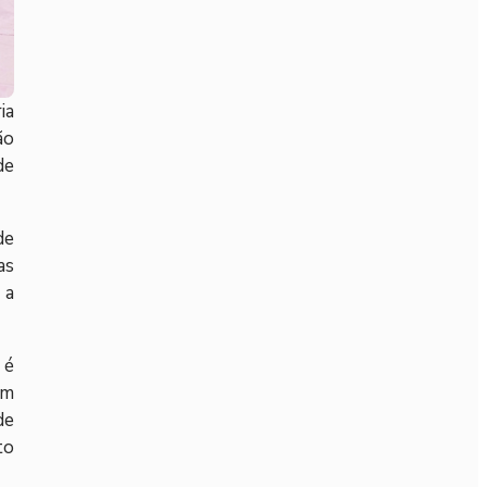
ia
ão
de
de
as
 a
 é
em
de
to