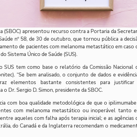
ca (SBOC) apresentou recurso contra a Portaria da Secretar
 Saúde nº 58, de 30 de outubro, que tornou pública a decis
atamento de pacientes com melanoma metastático em caso 
 do Sistema Único de Saúde (SUS).
no SUS tem como base o relatório da Comissão Nacional 
itec). “Se bem analisado, o conjunto de dados e evidênci
raz elementos bastante consistentes para justificar
a o Dr. Sergio D. Simon, presidente da SBOC.
ncia com boa qualidade metodológica de que o ipilimumabe
ientes com melanoma metastático ou inoperável tanto 
tre aqueles com falha após terapia inicial; e as agências 
trália, do Canadá e da Inglaterra recomendam o medicamen