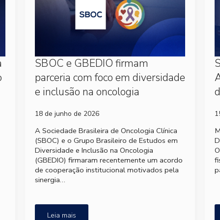
a
SBOC e GBEDIO firmam
S
o
parceria com foco em diversidade
A
e inclusão na oncologia
d
18 de junho de 2026
1
A Sociedade Brasileira de Oncologia Clínica
M
(SBOC) e o Grupo Brasileiro de Estudos em
D
Diversidade e Inclusão na Oncologia
O
(GBEDIO) firmaram recentemente um acordo
f
de cooperação institucional motivados pela
p
sinergia…
Leia mais