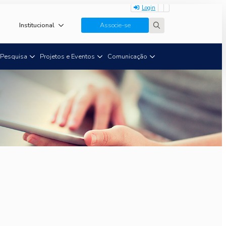
Login
Institucional
Associe-se
Search
for:
Pesquisa
Projetos e Eventos
Comunicação