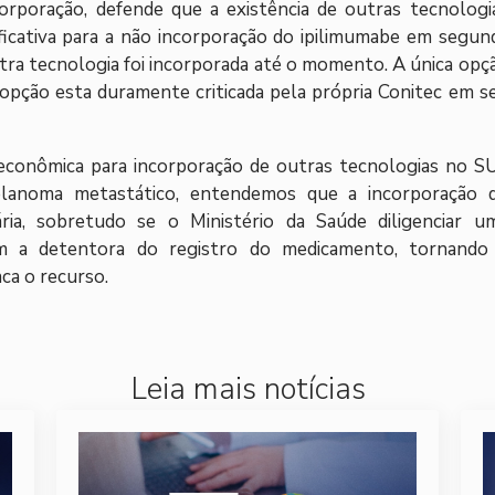
rporação, defende que a existência de outras tecnologi
ificativa para a não incorporação do ipilimumabe em segun
ra tecnologia foi incorporada até o momento. A única opç
 opção esta duramente criticada pela própria Conitec em s
e econômica para incorporação de outras tecnologias no S
lanoma metastático, entendemos que a incorporação 
ia, sobretudo se o Ministério da Saúde diligenciar u
m a detentora do registro do medicamento, tornando
aca o recurso.
Leia mais notícias