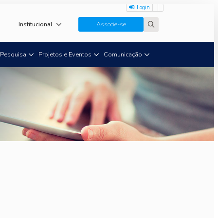
Login
Institucional
Associe-se
Search
for:
Pesquisa
Projetos e Eventos
Comunicação