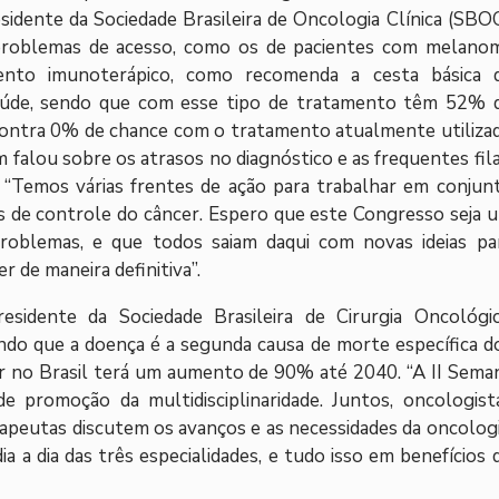
esidente da Sociedade Brasileira de Oncologia Clínica (SBOC
 problemas de acesso, como os de pacientes com melano
ento imunoterápico, como recomenda a cesta básica 
aúde, sendo que com esse tipo de tratamento têm 52% 
contra 0% de chance com o tratamento atualmente utiliza
falou sobre os atrasos no diagnóstico e as frequentes fila
 “Temos várias frentes de ação para trabalhar em conjun
 de controle do câncer. Espero que este Congresso seja 
oblemas, e que todos saiam daqui com novas ideias pa
 de maneira definitiva”.
sidente da Sociedade Brasileira de Cirurgia Oncológic
do que a doença é a segunda causa de morte específica d
cer no Brasil terá um aumento de 90% até 2040. “A II Sema
promoção da multidisciplinaridade. Juntos, oncologist
erapeutas discutem os avanços e as necessidades da oncologi
ia a dia das três especialidades, e tudo isso em benefícios 