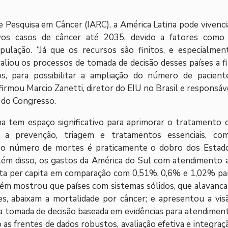
 Pesquisa em Câncer (IARC), a América Latina pode vivenci
 casos de câncer até 2035, devido a fatores como
ulação. “Já que os recursos são finitos, e especialmen
valiou os processos de tomada de decisão desses países a f
s, para possibilitar a ampliação do número de pacient
afirmou Marcio Zanetti, diretor do EIU no Brasil e responsáv
 do Congresso.
a tem espaço significativo para aprimorar o tratamento 
e a prevenção, triagem e tratamentos essenciais, co
o, o número de mortes é praticamente o dobro dos Estad
lém disso, os gastos da América do Sul com atendimento 
uta per capita em comparação com 0,51%, 0,6% e 1,02% pa
ém mostrou que países com sistemas sólidos, que alavanc
zes, abaixam a mortalidade por câncer; e apresentou a vis
a a tomada de decisão baseada em evidências para atendimen
 as frentes de dados robustos, avaliação efetiva e integraç