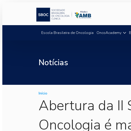
Escola Brasileira de Oncologia
OncoAcademy
B
Notícias
Início
Abertura da II
Oncologia é m