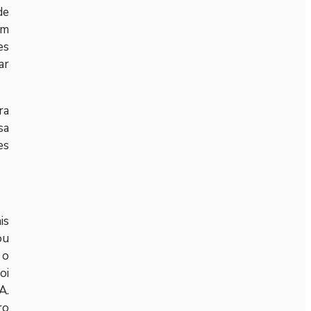
de
em
es
ar
ra
sa
es
is
ou
 o
oi
A.
ro