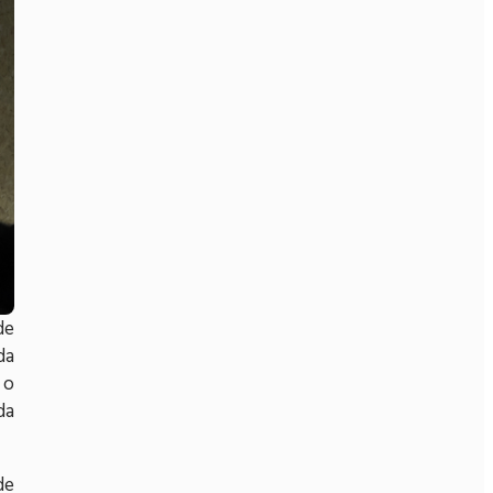
de
da
 o
da
de