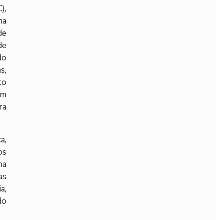
),
ma
de
de
do
s,
to
um
ra
a,
os
na
as
a,
do