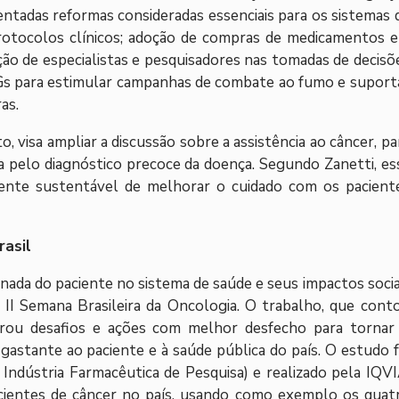
ntadas reformas consideradas essenciais para os sistemas 
rotocolos clínicos; adoção de compras de medicamentos 
ção de especialistas e pesquisadores nas tomadas de decisõ
NGs para estimular campanhas de combate ao fumo e suport
as.
, visa ampliar a discussão sobre a assistência ao câncer, pa
 pelo diagnóstico precoce da doença. Segundo Zanetti, es
mente sustentável de melhorar o cuidado com os pacient
rasil
rnada do paciente no sistema de saúde e seus impactos socia
a II Semana Brasileira da Oncologia. O trabalho, que cont
rou desafios e ações com melhor desfecho para tornar
astante ao paciente e à saúde pública do país. O estudo f
 Indústria Farmacêutica de Pesquisa) e realizado pela IQVI
acientes de câncer no país, usando como exemplo os quat