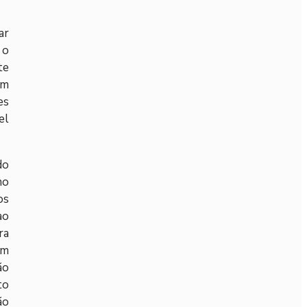
ar
 o
te
im
es
el
do
mo
os
ao
ra
am
ão
to
ão