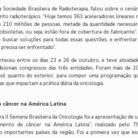
 Sociedade Brasileira de Radioterapia, falou sobre o cenár
nto radioterápico. “Hoje temos 363 aceleradores lineares 
 210 milhões de pessoas, metade da quantidade necessári
soletas, ou seja, estão fora de cobertura do fabricante”.
 e buscar soluções para todas essas questões, e enfrentar
 precisa ser enfrentado”.
nteceu entre os dias 23 e 26 de outubro, e teve atividad
adicionais congressos das três entidades. Foram mais de 2
rasil quanto do exterior, para compor uma programação q
as que impactam a prática diária da oncologia.
 câncer na América Latina
a II Semana Brasileira da Oncologia foi a apresentação de 
amento de câncer na América Latina”, realizado pelo
T
o importantes países da região. Foi a primeira vez que es