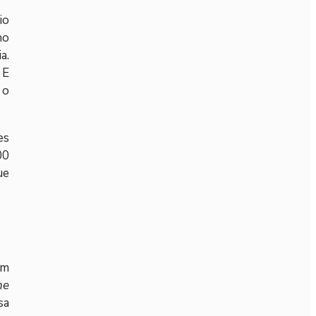
io
no
a.
 E
 o
es
00
ue
um
he
sa