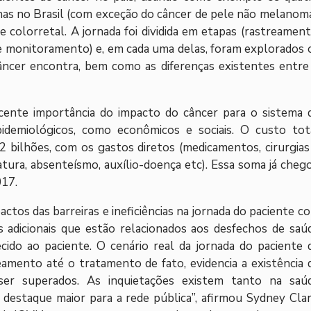
gnas no Brasil (com exceção do câncer de pele não melanoma
 colorretal. A jornada foi dividida em etapas (rastreament
e monitoramento) e, em cada uma delas, foram explorados 
câncer encontra, bem como as diferenças existentes entre
cente importância do impacto do câncer para o sistema 
idemiológicos, como econômicos e sociais. O custo tot
2 bilhões, com os gastos diretos (medicamentos, cirurgias
atura, absenteísmo, auxílio-doença etc). Essa soma já cheg
017.
ctos das barreiras e ineficiências na jornada do paciente c
 adicionais que estão relacionados aos desfechos de saú
ecido ao paciente. O cenário real da jornada do paciente 
eamento até o tratamento de fato, evidencia a existência 
 ser superados. As inquietações existem tanto na saú
staque maior para a rede pública”, afirmou Sydney Clar