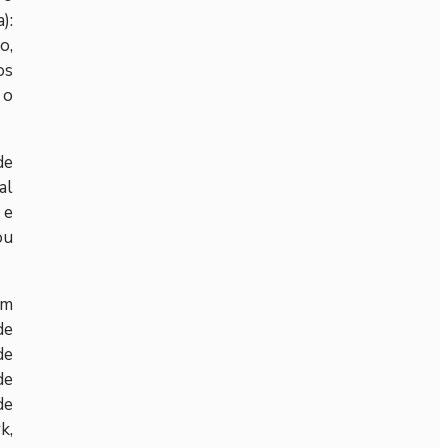
):
o,
os
 o
de
al
 e
ou
om
de
de
de
de
k,