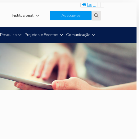
Login
Institucional
Associe-se
Search
for:
Pesquisa
Projetos e Eventos
Comunicação