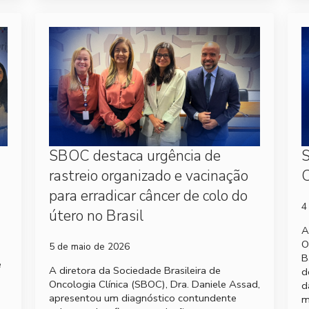
SBOC destaca urgência de
S
rastreio organizado e vacinação
C
para erradicar câncer de colo do
4
útero no Brasil
A
O
5 de maio de 2026
B
e
A diretora da Sociedade Brasileira de
d
Oncologia Clínica (SBOC), Dra. Daniele Assad,
d
apresentou um diagnóstico contundente
m