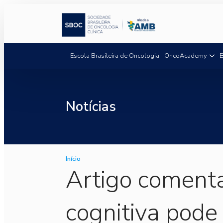
Escola Brasileira de Oncologia
OncoAcademy
B
Notícias
Início
Artigo coment
cognitiva pode