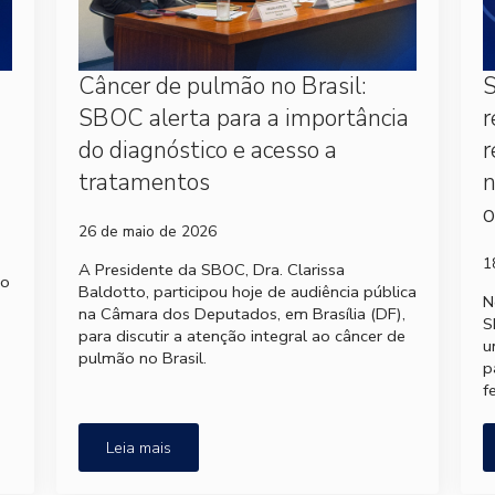
Câncer de pulmão no Brasil:
S
SBOC alerta para a importância
r
do diagnóstico e acesso a
r
tratamentos
o
26 de maio de 2026
1
A Presidente da SBOC, Dra. Clarissa
no
Baldotto, participou hoje de audiência pública
N
na Câmara dos Deputados, em Brasília (DF),
S
para discutir a atenção integral ao câncer de
u
pulmão no Brasil.
p
f
Leia mais