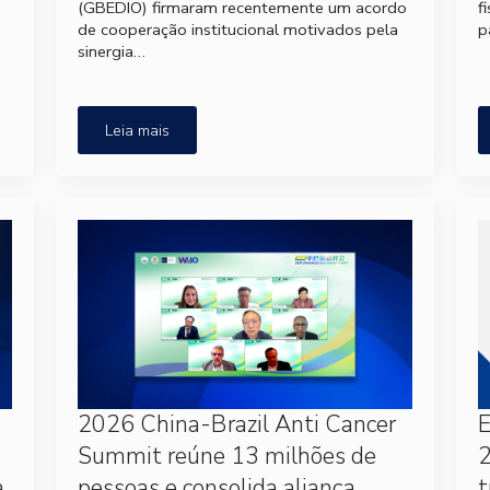
(GBEDIO) firmaram recentemente um acordo
f
de cooperação institucional motivados pela
p
sinergia…
Leia mais
2026 China-Brazil Anti Cancer
Summit reúne 13 milhões de
2
a
pessoas e consolida aliança
t