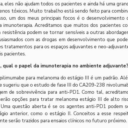
 eles não ajudam todos os pacientes e ainda há uma gran
enos tóxicos. Muito trabalho está sendo feito para combin
sso, um dos meus principais focos é o desenvolvimento 
a imunoterapia. Acreditamos que muitos dos pacientes c
resistência podem se tornar sensíveis a outras abordage
tusiasmados com as drogas em desenvolvimento que pod
sses tratamentos para os espaços adjuvantes e neo-adjuvant
s pacientes.
, qual o papel da imunoterapia no ambiente adjuvante
pilimumabe para melanoma do estágio III é um padrão. Al
e sugeriu que o estudo de fase III do CA209-238 nivoluma
m de sobrevivência para anti-PD1. Como tal, acreditam
rão opções para tratar melanoma estágio III de alto ris
e. Uma questão aberta é se os agentes anti-PD1 podem s
o anterior, como o estágio II. Conceitos a esse respei
e serão trazidos para ensaios clínicos no futuro próximo.