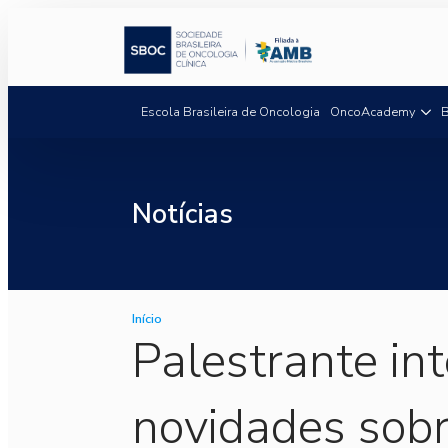
Escola Brasileira de Oncologia
OncoAcademy
B
Notícias
Início
Palestrante int
novidades sobr