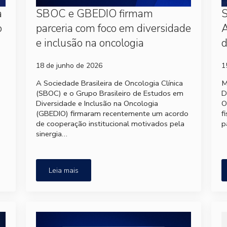
a
SBOC e GBEDIO firmam
S
o
parceria com foco em diversidade
A
e inclusão na oncologia
d
18 de junho de 2026
1
A Sociedade Brasileira de Oncologia Clínica
M
(SBOC) e o Grupo Brasileiro de Estudos em
D
Diversidade e Inclusão na Oncologia
O
(GBEDIO) firmaram recentemente um acordo
f
de cooperação institucional motivados pela
p
sinergia…
Leia mais