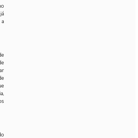
no
já
 a
de
de
ar
de
ue
a,
os
do