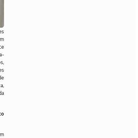
es
om
te
a-
s,
es
de
a,
da
co
em