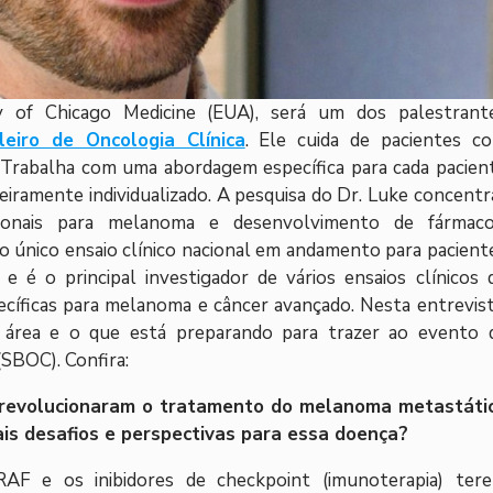
y of Chicago Medicine (EUA), será um dos palestrant
eiro de Oncologia Clínica
. Ele cuida de pacientes c
Trabalha com uma abordagem específica para cada pacien
iramente individualizado. A pesquisa do Dr. Luke concentr
cionais para melanoma e desenvolvimento de fármaco
o único ensaio clínico nacional em andamento para pacient
 é o principal investigador de vários ensaios clínicos 
ecíficas para melanoma e câncer avançado. Nesta entrevist
 área e o que está preparando para trazer ao evento 
(SBOC). Confira:
a revolucionaram o tratamento do melanoma metastáti
ais desafios e perspectivas para essa doença?
RAF e os inibidores de checkpoint (imunoterapia) ter