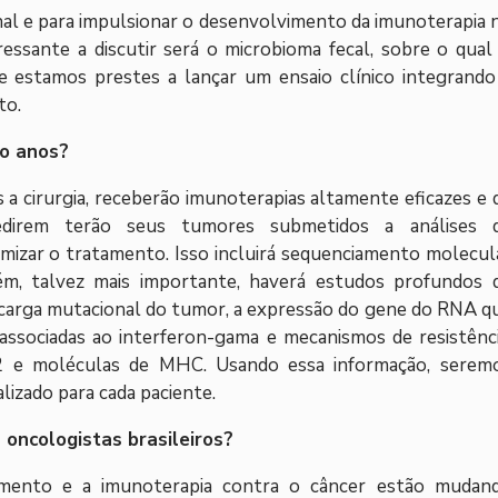
nal e para impulsionar o desenvolvimento da imunoterapia 
ressante a discutir será o microbioma fecal, sobre o qual 
e estamos prestes a lançar um ensaio clínico integrando
to.
co anos?
 a cirurgia, receberão imunoterapias altamente eficazes e 
redirem terão seus tumores submetidos a análises 
imizar o tratamento. Isso incluirá sequenciamento molecul
, talvez mais importante, haverá estudos profundos 
carga mutacional do tumor, a expressão do gene do RNA q
associadas ao interferon-gama e mecanismos de resistênci
2 e moléculas de MHC. Usando essa informação, serem
izado para cada paciente.
oncologistas brasileiros?
mento e a imunoterapia contra o câncer estão mudan