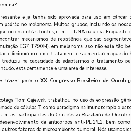
lanoma?
teressante e já tenha sido aprovada para uso em câncer 
m padrão no melanoma. Muitos grupos, incluindo os nosso
gue ou em outras fontes, como o DNA na urina. Enquanto 
contrar mecanismos de resistência que são segmentáve
 mutação EG7 T790M), em melanoma isso não está tão b
utado diminuírem com o tratamento e aumentarem quando 
e traduziu na capacidade de adaptarmos o tratamento pa
Contudo, esta certamente é uma área de interesse.
e trazer para o XX Congresso Brasileiro de Oncolog
 colega Tom Gajewski trabalhou no uso da expressão gêni
amado de células T como paradigma na imunoterapia e est
com os participantes do Congresso Brasileiro de Oncolog
o desenvolvimento de anticorpos anti-PD1/L1, bem como
 e outros fatores de microambiente tumoral. Nós usamos is