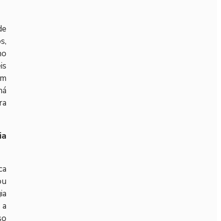
de
s,
no
is
em
há
ra
ia
ca
ou
ia
 a
so