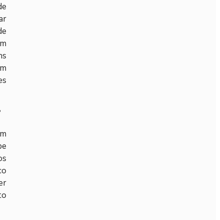
de
ar
de
om
ns
em
es
?
ém
be
os
co
er
to