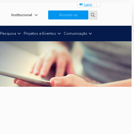
Login
Institucional
Associe-se
Search
for:
Pesquisa
Projetos e Eventos
Comunicação