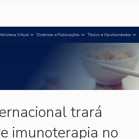
iblioteca Virtual
Diretrizes e Publicações
Títulos e Oportunidades
ernacional trará
e imunoterapia no