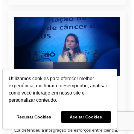
Utilizamos cookies para oferecer melhor
Com participação da Presidente da
experiência, melhorar o desempenho, analisar
SBOC, Dra. Clarissa Baldotto, novo
como você interage em nosso site e
estudo sobre rastreio de câncer de
personalizar conteúdo.
pulmão no SUS é anunciado
Recusar Cookies
Aceitar Cookies
1 de abril de 2026
Ela defendeu a integração de esforços entre ciência,