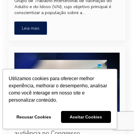
Grupo de Trabalho Intersetorial de Vacinação do
Adulto e do Idoso (VAI), cujo objetivo principal é
conscientizar a população sobre a…
Leia mais
Utilizamos cookies para oferecer melhor
experiência, melhorar o desempenho, analisar
como você interage em nosso site e
personalizar conteúdo.
Presidente da SBOC defende
Recusar Cookies
Aceitar Cookies
prevenção e diagnóstico precoce em
audiência no Congresso