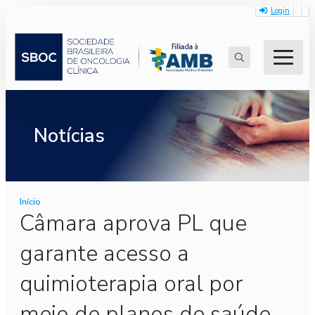
Login
Search
for:
Notícias
Início
Câmara aprova PL que
garante acesso a
quimioterapia oral por
meio de planos de saúde