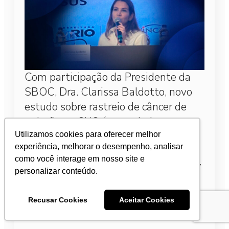
Com participação da Presidente da
SBOC, Dra. Clarissa Baldotto, novo
estudo sobre rastreio de câncer de
pulmão no SUS é anunciado
Utilizamos cookies para oferecer melhor
1 de abril de 2026
experiência, melhorar o desempenho, analisar
como você interage em nosso site e
Ela defendeu a integração de esforços entre ciência,
personalizar conteúdo.
políticas públicas e prática clínica como caminho
para transformar o cenário da doença no país.
Recusar Cookies
Aceitar Cookies
Leia mais