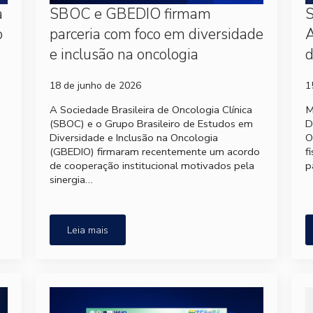
a
SBOC e GBEDIO firmam
S
o
parceria com foco em diversidade
A
e inclusão na oncologia
d
18 de junho de 2026
1
A Sociedade Brasileira de Oncologia Clínica
M
(SBOC) e o Grupo Brasileiro de Estudos em
D
Diversidade e Inclusão na Oncologia
O
(GBEDIO) firmaram recentemente um acordo
f
de cooperação institucional motivados pela
p
sinergia…
Leia mais