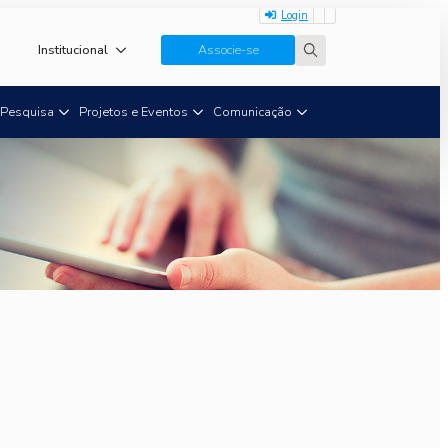
Login
Institucional
Associe-se
Search
for:
Pesquisa
Projetos e Eventos
Comunicação