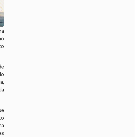
ra
no
to
de
do
a,
da
ue
to
ma
es