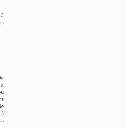
OC
os
de
s,
ou
ra
de
 à
ua