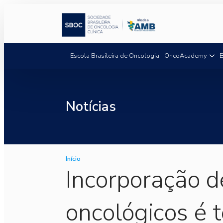
Escola Brasileira de Oncologia
OncoAcademy
B
Notícias
Início
Incorporação 
oncológicos é