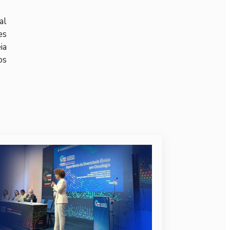
al
es
ia
os