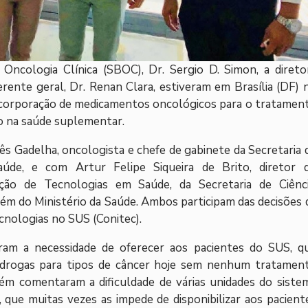
 Oncologia Clínica (SBOC), Dr. Sergio D. Simon, a direto
erente geral, Dr. Renan Clara, estiveram em Brasília (DF) 
 incorporação de medicamentos oncológicos para o tratamen
o na saúde suplementar.
ês Gadelha, oncologista e chefe de gabinete da Secretaria 
úde, e com Artur Felipe Siqueira de Brito, diretor 
ão de Tecnologias em Saúde, da Secretaria de Ciênci
ém do Ministério da Saúde. Ambos participam das decisões 
cnologias no SUS (Conitec).
am a necessidade de oferecer aos pacientes do SUS, q
 drogas para tipos de câncer hoje sem nenhum tratamen
ém comentaram a dificuldade de várias unidades do siste
 que muitas vezes as impede de disponibilizar aos pacient