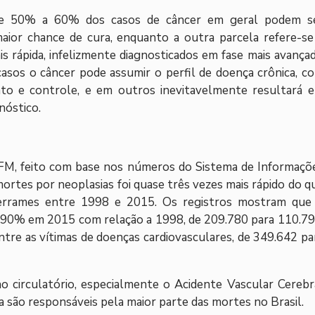
 de 50% a 60% dos casos de câncer em geral podem s
maior chance de cura, enquanto a outra parcela refere-se
s rápida, infelizmente diagnosticados em fase mais avançad
sos o câncer pode assumir o perfil de doença crônica, c
nto e controle, e em outros inevitavelmente resultará 
nóstico.
FM, feito com base nos números do Sistema de Informaçõ
ortes por neoplasias foi quase três vezes mais rápido do q
derrames entre 1998 e 2015. Os registros mostram que
90% em 2015 com relação a 1998, de 209.780 para 110.79
re as vítimas de doenças cardiovasculares, de 349.642 pa
 circulatório, especialmente o Acidente Vascular Cerebr
da são responsáveis pela maior parte das mortes no Brasil.