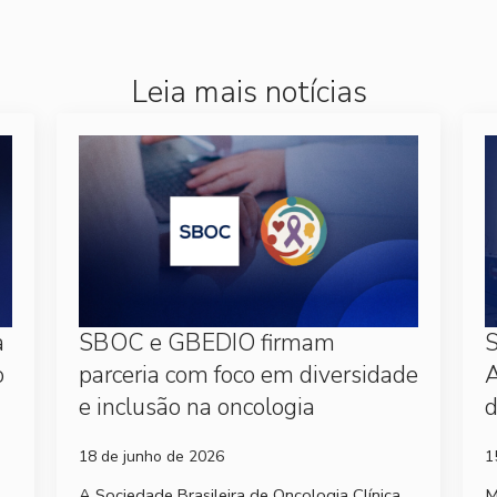
Leia mais notícias
a
SBOC e GBEDIO firmam
S
o
parceria com foco em diversidade
A
e inclusão na oncologia
d
18 de junho de 2026
1
A Sociedade Brasileira de Oncologia Clínica
M