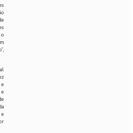
es
ão
de
es
 o
ém
”,
al
ez
 e
 e
de
da
 e
or