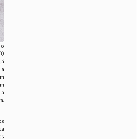
 o
70
já
 a
em
em
 a
a.
os
ta
as