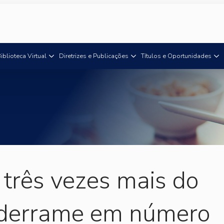
iblioteca Virtual
Diretrizes e Publicações
Títulos e Oportunidades
três vezes mais do
u derrame em número