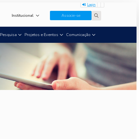
Login
Institucional
Associe-se
Search
for:
Pesquisa
Projetos e Eventos
Comunicação