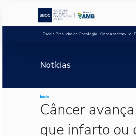
Escola Brasileira de Oncologia
OncoAcademy
B
Notícias
Início
Câncer avança 
que infarto o