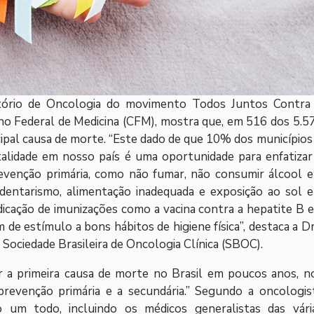
tório de Oncologia do movimento Todos Juntos Contra
ho Federal de Medicina (CFM), mostra que, em 516 dos 5.5
incipal causa de morte. “Este dado de que 10% dos municípios 
lidade em nosso país é uma oportunidade para enfatizar
evenção primária, como não fumar, não consumir álcool 
edentarismo, alimentação inadequada e exposição ao sol 
ndicação de imunizações como a vacina contra a hepatite B e
 de estímulo a bons hábitos de higiene física”, destaca a Dr
Sociedade Brasileira de Oncologia Clínica (SBOC).
r a primeira causa de morte no Brasil em poucos anos, n
prevenção primária e a secundária.” Segundo a oncologis
mo um todo, incluindo os médicos generalistas das vári