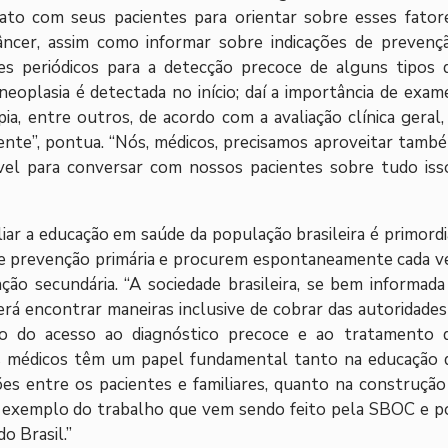
tato com seus pacientes para orientar sobre esses fator
âncer, assim como informar sobre indicações de prevenç
mes periódicos para a detecção precoce de alguns tipos 
eoplasia é detectada no início; daí a importância de exam
a, entre outros, de acordo com a avaliação clínica geral,
aciente”, pontua. “Nós, médicos, precisamos aproveitar tamb
el para conversar com nossos pacientes sobre tudo isso
iar a educação em saúde da população brasileira é primordi
de prevenção primária e procurem espontaneamente cada v
ção secundária. “A sociedade brasileira, se bem informada
rá encontrar maneiras inclusive de cobrar das autoridades
ão do acesso ao diagnóstico precoce e ao tratamento 
“Os médicos têm um papel fundamental tanto na educação 
es entre os pacientes e familiares, quanto na construção
 a exemplo do trabalho que vem sendo feito pela SBOC e p
o Brasil.”