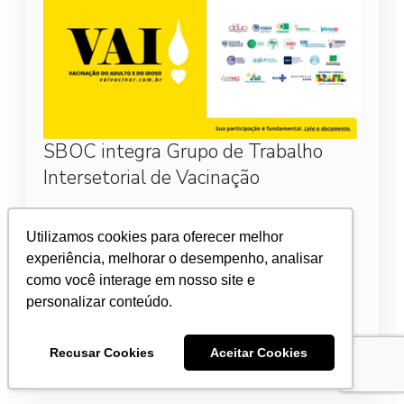
SBOC integra Grupo de Trabalho
Intersetorial de Vacinação
2 de março de 2026
Utilizamos cookies para oferecer melhor
A SBOC é uma das 17 instituições integrante do
experiência, melhorar o desempenho, analisar
Grupo de Trabalho Intersetorial de Vacinação do
como você interage em nosso site e
Adulto e do Idoso (VAI), cujo objetivo principal é
conscientizar a população sobre a…
personalizar conteúdo.
Leia mais
Recusar Cookies
Aceitar Cookies