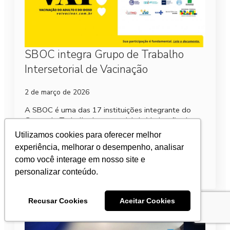
SBOC integra Grupo de Trabalho
Intersetorial de Vacinação
2 de março de 2026
A SBOC é uma das 17 instituições integrante do
Grupo de Trabalho Intersetorial de Vacinação do
Adulto e do Idoso (VAI), cujo objetivo principal é
Utilizamos cookies para oferecer melhor
conscientizar a população sobre a…
experiência, melhorar o desempenho, analisar
como você interage em nosso site e
Leia mais
personalizar conteúdo.
Recusar Cookies
Aceitar Cookies