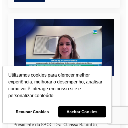
Utilizamos cookies para oferecer melhor
Presidente da SBOC defende
experiência, melhorar o desempenho, analisar
prevenção e diagnóstico precoce em
como você interage em nosso site e
audiência no Congresso
personalizar conteúdo.
24 de fevereiro de 2026
Recusar Cookies
Aceitar Cookies
Em audiência pública na Câmara dos Deputados, a
Presidente da SBOC, Dra. Clarissa Baldotto,