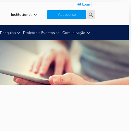
Login
Institucional
Associe-se
Search
for:
Pesquisa
Projetos e Eventos
Comunicação