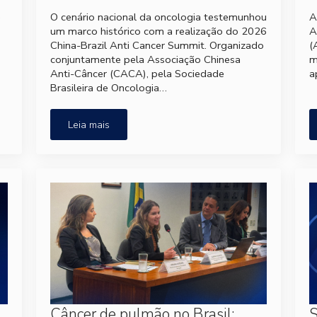
e
O cenário nacional da oncologia testemunhou
A
um marco histórico com a realização do 2026
A
China-Brazil Anti Cancer Summit. Organizado
(
conjuntamente pela Associação Chinesa
m
Anti-Câncer (CACA), pela Sociedade
a
Brasileira de Oncologia…
Leia mais
Câncer de pulmão no Brasil:
S