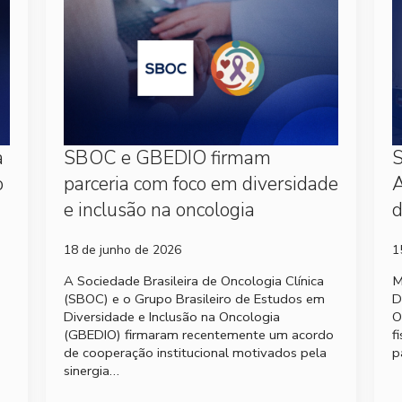
a
SBOC e GBEDIO firmam
S
o
parceria com foco em diversidade
A
e inclusão na oncologia
d
18 de junho de 2026
1
A Sociedade Brasileira de Oncologia Clínica
M
(SBOC) e o Grupo Brasileiro de Estudos em
D
Diversidade e Inclusão na Oncologia
O
(GBEDIO) firmaram recentemente um acordo
f
de cooperação institucional motivados pela
p
sinergia…