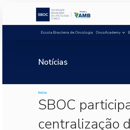
Escola Brasileira de Oncologia
OncoAcademy
B
Notícias
Início
SBOC participa
centralização 