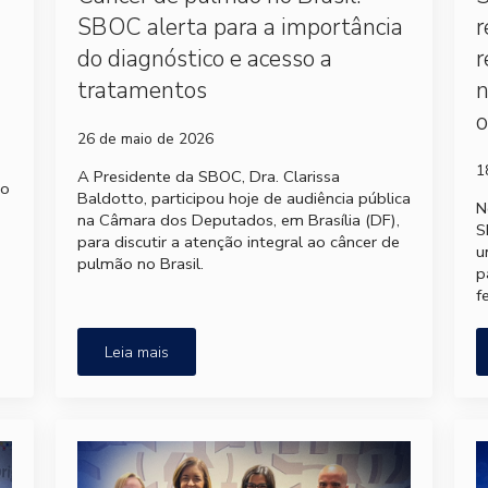
SBOC alerta para a importância
r
do diagnóstico e acesso a
r
tratamentos
o
26 de maio de 2026
1
A Presidente da SBOC, Dra. Clarissa
no
Baldotto, participou hoje de audiência pública
N
na Câmara dos Deputados, em Brasília (DF),
S
para discutir a atenção integral ao câncer de
u
pulmão no Brasil.
p
f
Leia mais