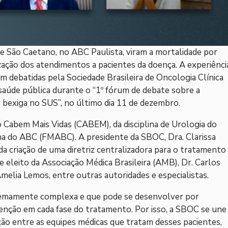
e São Caetano, no ABC Paulista, viram a mortalidade por
zação dos atendimentos a pacientes da doença. A experiênci
am debatidas pela Sociedade Brasileira de Oncologia Clínica
saúde pública durante o “1º fórum de debate sobre a
 bexiga no SUS”, no último dia 11 de dezembro.
to Cabem Mais Vidas (CABEM), da disciplina de Urologia do
na do ABC (FMABC). A presidente da SBOC, Dra. Clarissa
da criação de uma diretriz centralizadora para o tratamento
e eleito da Associação Médica Brasileira (AMB), Dr. Carlos
elia Lemos, entre outras autoridades e especialistas.
tremamente complexa e que pode se desenvolver por
enção em cada fase do tratamento. Por isso, a SBOC se une
ão entre as equipes médicas que tratam desses pacientes,