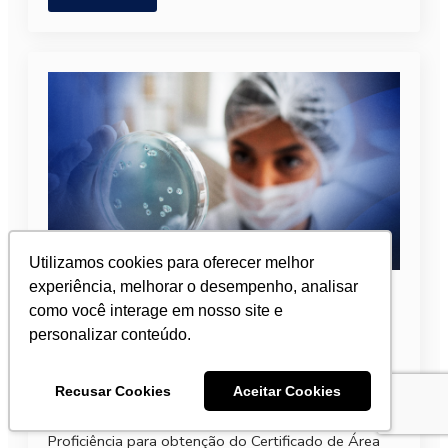
Utilizamos cookies para oferecer melhor
Abertas as inscrições para o Exame
experiência, melhorar o desempenho, analisar
de Proficiência em Oncogenética
como você interage em nosso site e
personalizar conteúdo.
2026
6 de abril de 2026
Recusar Cookies
Aceitar Cookies
Já estão abertas as inscrições para o Exame de
Proficiência para obtenção do Certificado de Área