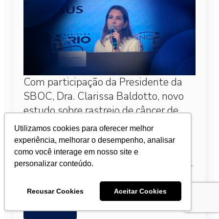
Com participação da Presidente da
SBOC, Dra. Clarissa Baldotto, novo
estudo sobre rastreio de câncer de
pulmão no SUS é anunciado
Utilizamos cookies para oferecer melhor
experiência, melhorar o desempenho, analisar
1 de abril de 2026
como você interage em nosso site e
Ela defendeu a integração de esforços entre ciência,
personalizar conteúdo.
políticas públicas e prática clínica como caminho
para transformar o cenário da doença no país.
Recusar Cookies
Aceitar Cookies
Leia mais