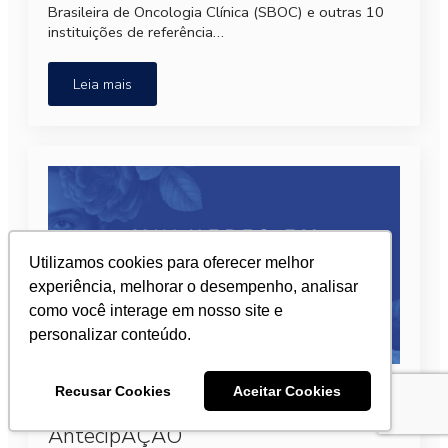
Brasileira de Oncologia Clínica (SBOC) e outras 10
instituições de referência…
Leia mais
Utilizamos cookies para oferecer melhor
experiência, melhorar o desempenho, analisar
como você interage em nosso site e
personalizar conteúdo.
SBOC e grupos colaborativos
Recusar Cookies
Aceitar Cookies
realizam 2ª edição do Mulheres em
AntecipAÇÃO