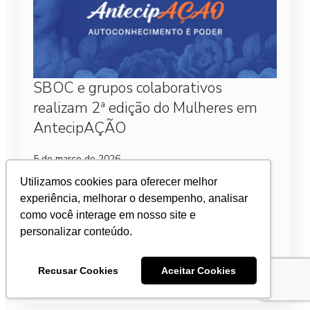
SBOC e grupos colaborativos
realizam 2ª edição do Mulheres em
AntecipAÇÃO
5 de março de 2026
Entidades médicas promovem em São Paulo a 2ª
Utilizamos cookies para oferecer melhor
edição do evento “Mulheres em AntecipAÇÃO –
experiência, melhorar o desempenho, analisar
Autoconhecimento é poder!”, com foco em
como você interage em nosso site e
prevenção e diagnóstico precoce dos tumores
personalizar conteúdo.
femininos.
Recusar Cookies
Aceitar Cookies
Leia mais