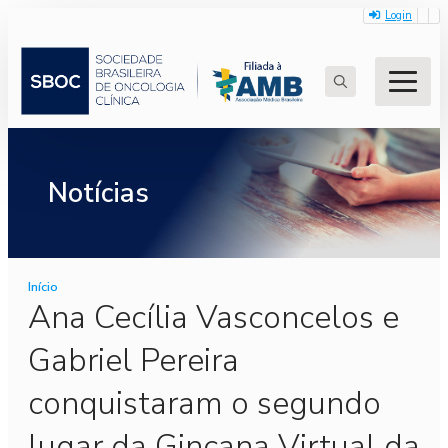
Login
Search
for:
Notícias
Início
Ana Cecília Vasconcelos e
Gabriel Pereira
conquistaram o segundo
lugar da Gincana Virtual da