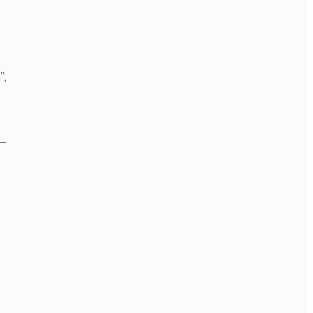
”,
 –