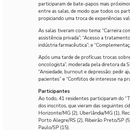
participaram de bate-papos mais próxim
entre as salas, de modo que todos os par
propiciando uma troca de experiências val
As salas tiveram como tema: “Carreira com
assistência privada”; “Acesso a tratament
indústria farmacêutica”; e “Complementaçã
Após uma tarde de profícuas trocas sobre 
oncologista”, moderada pela diretora da 
“Ansiedade, burnout e depressão: pedir aju
pacientes” e “Conflitos de interesse na pr
Participantes
Ao todo, 41 residentes participaram do “T
dos inscritos, que vieram das seguintes cid
Horizonte/MG (2), Uberlândia/MG (1), Recife
Porto Alegre/RS (2), Ribeirão Preto/SP (5
Paulo/SP (15).