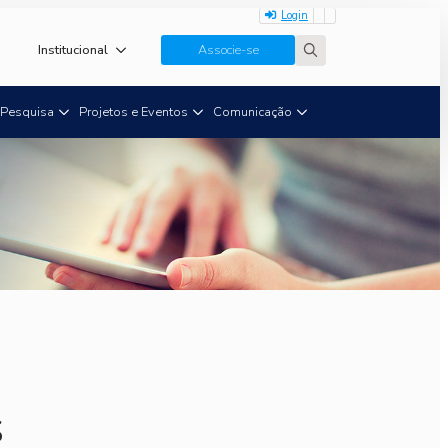
Login
Institucional
Associe-se
Search
for:
Pesquisa
Projetos e Eventos
Comunicação
s