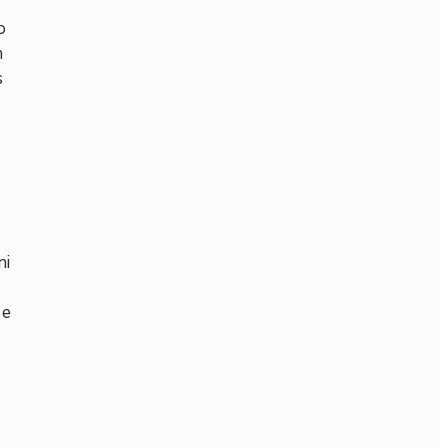
o
m
s
ni
 e
s