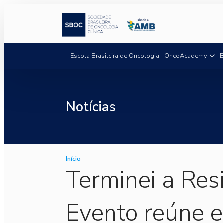
Escola Brasileira de Oncologia
OncoAcademy
B
Notícias
Início
Terminei a Res
Evento reúne 