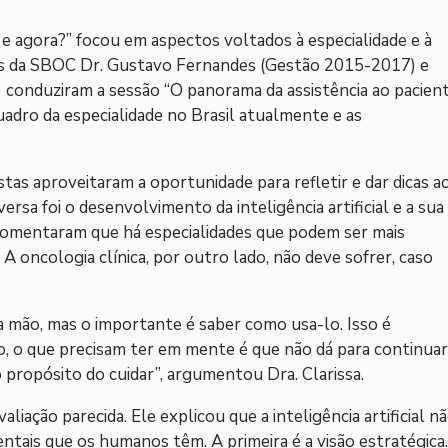
 e agora?” focou em aspectos voltados à especialidade e à
tes da SBOC Dr. Gustavo Fernandes (Gestão 2015-2017) e
 conduziram a sessão “O panorama da assistência ao pacien
dro da especialidade no Brasil atualmente e as
as aproveitaram a oportunidade para refletir e dar dicas a
rsa foi o desenvolvimento da inteligência artificial e a sua
 comentaram que há especialidades que podem ser mais
A oncologia clínica, por outro lado, não deve sofrer, caso
mão, mas o importante é saber como usa-lo. Isso é
, o que precisam ter em mente é que não dá para continuar
 propósito do cuidar”, argumentou Dra. Clarissa.
ação parecida. Ele explicou que a inteligência artificial n
ais que os humanos têm. A primeira é a visão estratégica.