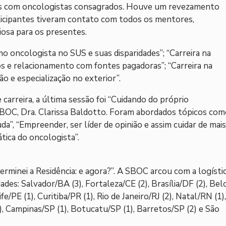
os com oncologistas consagrados. Houve um revezamento
ticipantes tiveram contato com todos os mentores,
iosa para os presentes.
o oncologista no SUS e suas disparidades”; “Carreira na
os e relacionamento com fontes pagadoras”; “Carreira na
o e especialização no exterior”.
carreira, a última sessão foi “Cuidando do próprio
SBOC, Dra. Clarissa Baldotto. Foram abordados tópicos co
da”, “Empreender, ser líder de opinião e assim cuidar de mais
ática do oncologista”.
erminei a Residência: e agora?”. A SBOC arcou com a logísti
ades: Salvador/BA (3), Fortaleza/CE (2), Brasília/DF (2), Bel
/PE (1), Curitiba/PR (1), Rio de Janeiro/RJ (2), Natal/RN (1),
), Campinas/SP (1), Botucatu/SP (1), Barretos/SP (2) e São