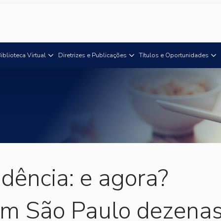
iblioteca Virtual
Diretrizes e Publicações
Títulos e Oportunidades
idência: e agora?
em São Paulo dezena