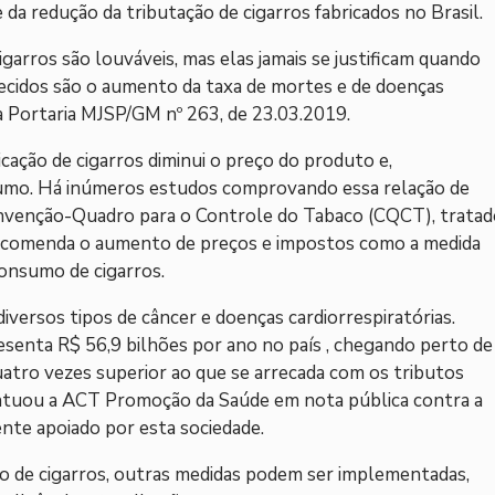
 da redução da tributação de cigarros fabricados no Brasil.
garros são louváveis, mas elas jamais se justificam quando
ecidos são o aumento da taxa de mortes e de doenças
 da Portaria MJSP/GM nº 263, de 23.03.2019.
icação de cigarros diminui o preço do produto e,
mo. Há inúmeros estudos comprovando essa relação de
 Convenção-Quadro para o Controle do Tabaco (CQCT), trata
, recomenda o aumento de preços e impostos como a medida
consumo de cigarros.
 diversos tipos de câncer e doenças cardiorrespiratórias.
senta R$ 56,9 bilhões por ano no país , chegando perto de
uatro vezes superior ao que se arrecada com os tributos
tuou a ACT Promoção da Saúde em nota pública contra a
ente apoiado por esta sociedade.
do de cigarros, outras medidas podem ser implementadas,