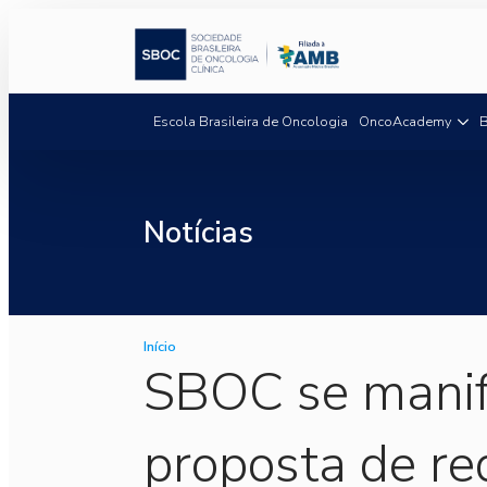
Escola Brasileira de Oncologia
OncoAcademy
B
Notícias
Início
SBOC se manif
proposta de re