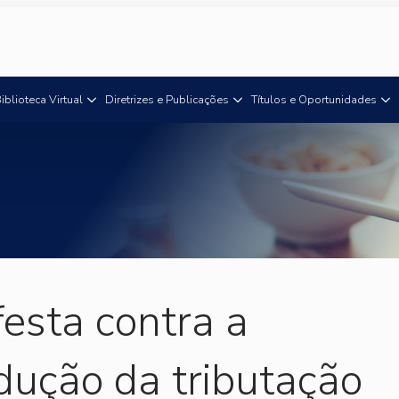
iblioteca Virtual
Diretrizes e Publicações
Títulos e Oportunidades
esta contra a
dução da tributação