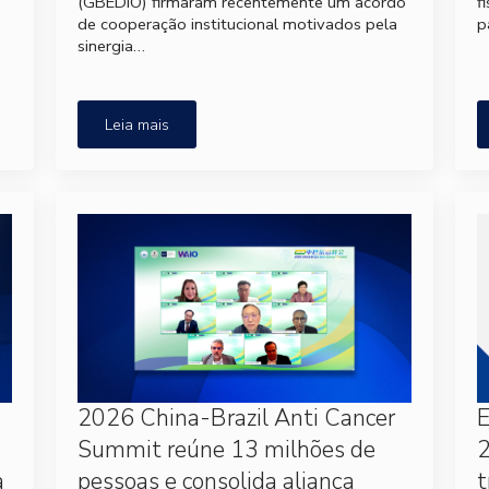
(GBEDIO) firmaram recentemente um acordo
f
de cooperação institucional motivados pela
p
sinergia…
Leia mais
2026 China-Brazil Anti Cancer
Summit reúne 13 milhões de
2
a
pessoas e consolida aliança
t