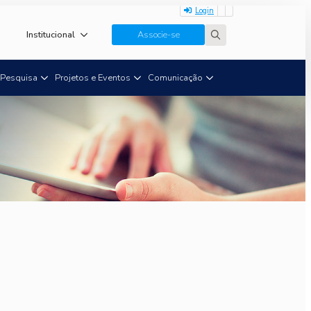
Login
Institucional
Associe-se
Search
for:
Pesquisa
Projetos e Eventos
Comunicação