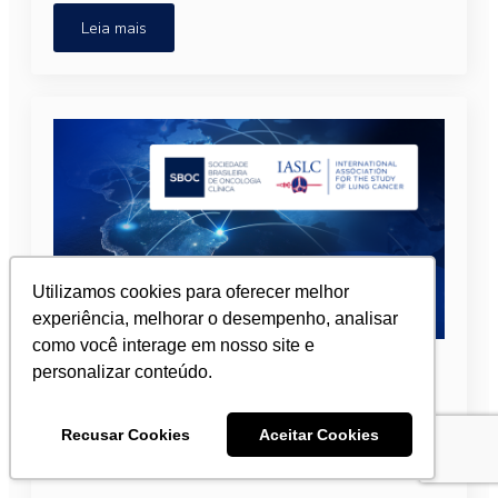
Leia mais
Utilizamos cookies para oferecer melhor
experiência, melhorar o desempenho, analisar
como você interage em nosso site e
SBOC e IASLC renovam parceria
personalizar conteúdo.
internacional contra o câncer de
pulmão
Recusar Cookies
Aceitar Cookies
13 de abril de 2026